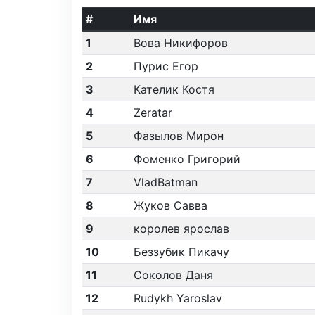
#
Имя
1
Вова Никифоров
2
Пурис Егор
3
Кателик Костя
4
Zeratar
5
Фазылов Мирон
6
Фоменко Григорий
7
VladBatman
8
Жуков Савва
9
королев ярослав
10
Беззубик Пикачу
11
Соколов Даня
12
Rudykh Yaroslav