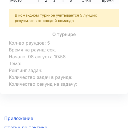
Место
1
2
3
4
5
Очки
Время
В командном турнире учитывается 5 лучших
результатов от каждой команды
О турнире
Кол-во раундов
:
5
Время на раунд
:
сек.
Начало
:
08 августа 10:58
Тема
:
Рейтинг задач
:
Количество задач в раунде
:
Количество секунд на задачу
:
Приложение
Статьи по тактике