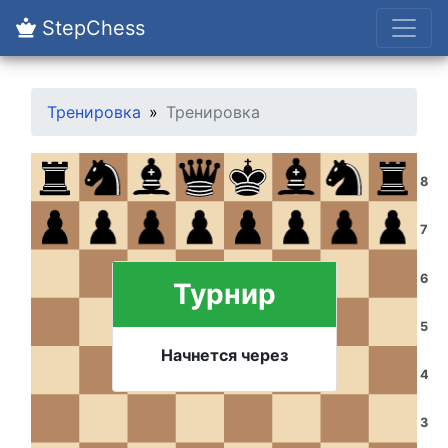
StepChess
Тренировка
Тренировка
8
7
6
Турнир
5
Начнется через
4
3