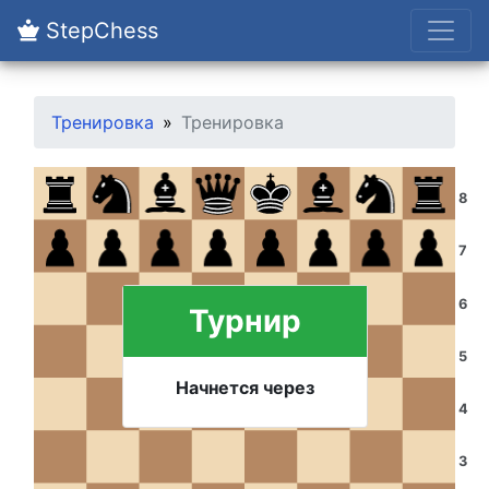
StepChess
Тренировка
Тренировка
8
7
6
Турнир
5
Начнется через
4
3