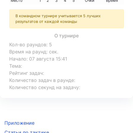
Место
1
2
3
4
5
Очки
Время
В командном турнире учитывается 5 лучших
результатов от каждой команды
О турнире
Кол-во раундов
:
5
Время на раунд
:
сек.
Начало
:
07 августа 15:41
Тема
:
Рейтинг задач
:
Количество задач в раунде
:
Количество секунд на задачу
:
Приложение
Статьи по тактике