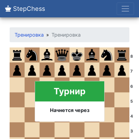
StepChess
Тренировка
Тренировка
8
7
6
Турнир
5
Начнется через
4
3