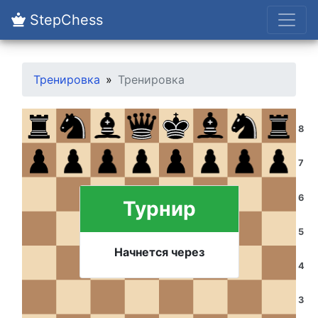
StepChess
Тренировка
Тренировка
8
7
6
Турнир
5
Начнется через
4
3