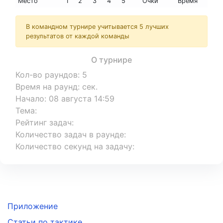
Место
1
2
3
4
5
Очки
Время
В командном турнире учитывается 5 лучших
результатов от каждой команды
О турнире
Кол-во раундов
:
5
Время на раунд
:
сек.
Начало
:
08 августа 14:59
Тема
:
Рейтинг задач
:
Количество задач в раунде
:
Количество секунд на задачу
:
Приложение
Статьи по тактике