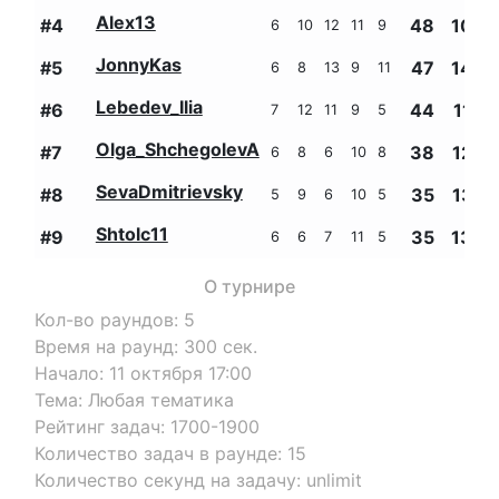
Alex13
#
4
48
1038
6
10
12
11
9
JonnyKas
#
5
47
1440
6
8
13
9
11
Lebedev_Ilia
#
6
44
1128
7
12
11
9
5
Olga_ShchegolevA
#
7
38
1209
6
8
6
10
8
SevaDmitrievsky
#
8
35
1307
5
9
6
10
5
Shtolc11
#
9
35
1360
6
6
7
11
5
О турнире
Кол-во раундов
:
5
Время на раунд
:
300
сек.
Начало
:
11 октября 17:00
Тема
:
Любая тематика
Рейтинг задач
:
1700-1900
Количество задач в раунде
:
15
Количество секунд на задачу
:
unlimit