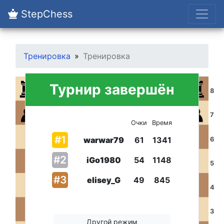
StepChess
Тренировка
Тренировка
Турнир завершён
8
7
Очки
Время
#
1
warwar79
61
1341
6
#
2
iGo1980
54
1148
5
#
3
elisey_G
49
845
4
3
Другой режим