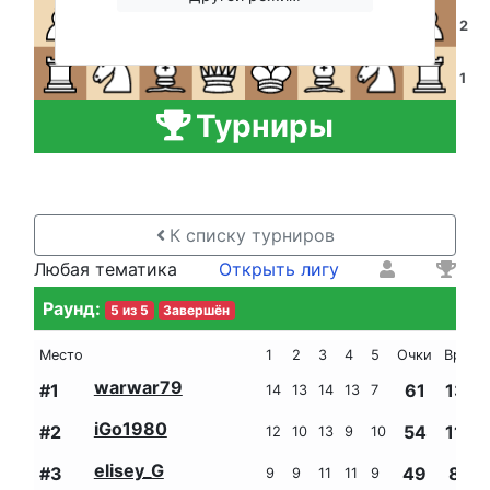
2
1
A
B
C
D
E
F
G
H
Турниры
К списку турниров
Любая тематика
Открыть лигу
Раунд
:
5
из
5
Завершён
Место
1
2
3
4
5
Очки
Время
warwar79
#
1
61
1341
14
13
14
13
7
iGo1980
#
2
54
1148
12
10
13
9
10
elisey_G
#
3
49
845
9
9
11
11
9