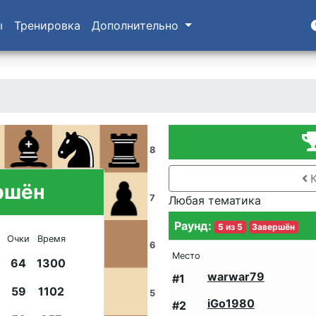
ы
Тренировка
Дополнительно
8
ршён
7
Любая тематика
Раунд
:
5
из
5
Завершён
Очки
Время
6
Место
64
1300
warwar79
#
1
59
1102
5
iGo1980
#
2