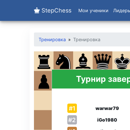
StepChess
Мои ученики
Лидер
Тренировка
Тренировка
Турнир заве
#
1
warwar79
#
2
iGo1980