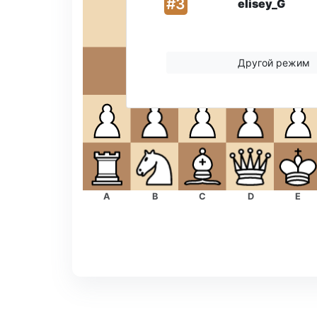
#
3
elisey_G
Другой режим
A
B
C
D
E