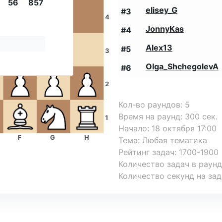
56
857
elisey_G
#
3
4
JonnyKas
#
4
Alex13
#
5
3
Olga_ShchegolevA
#
6
2
Кол-во раундов
:
5
Время на раунд
:
300
сек.
1
Начало
:
18 октября 17:00
F
G
H
Тема
:
Любая тематика
Рейтинг задач
:
1700-1900
Количество задач в раун
Количество секунд на зад