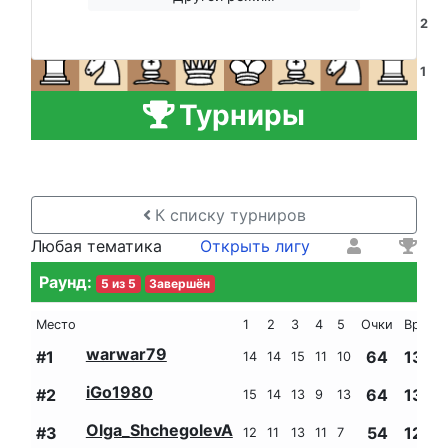
2
1
A
B
C
D
E
F
G
H
Турниры
К списку турниров
Любая тематика
Открыть лигу
Раунд
:
5
из
5
Завершён
Место
1
2
3
4
5
Очки
Время
warwar79
#
1
64
1323
14
14
15
11
10
iGo1980
#
2
64
1326
15
14
13
9
13
Olga_ShchegolevA
#
3
54
1267
12
11
13
11
7