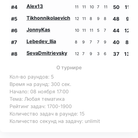
Alex13
#
4
50
1138
11
11
10
7
11
Tikhonnikolaevich
#
5
48
915
12
11
8
9
8
JonnyKas
#
6
44
1287
10
11
11
5
7
Lebedev_Ilia
#
7
40
839
8
9
7
7
9
SevaDmitrievsky
#
8
37
1303
12
7
9
3
6
О турнире
Кол-во раундов
:
5
Время на раунд
:
300
сек.
Начало
:
08 ноября 17:00
Тема
:
Любая тематика
Рейтинг задач
:
1700-1900
Количество задач в раунде
:
15
Количество секунд на задачу
:
unlimit