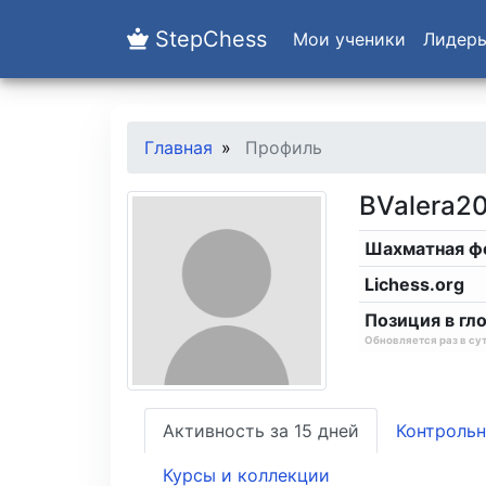
StepChess
Мои ученики
Лидер
Главная
Профиль
BValera2
Шахматная ф
Lichess.org
Позиция в гл
Обновляется раз в су
Активность за 15 дней
Контрольн
Курсы и коллекции