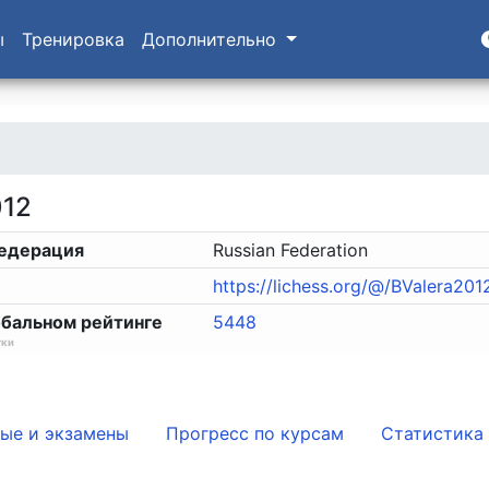
ы
Тренировка
Дополнительно
012
едерация
Russian Federation
https://lichess.org/@/BValera201
обальном рейтинге
5448
тки
ые и экзамены
Прогресс по курсам
Статистика