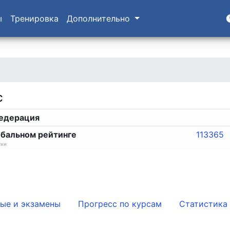
ы
Тренировка
Дополнительно
c
едерация
обальном рейтинге
113365
тки
ые и экзамены
Прогресс по курсам
Статистика