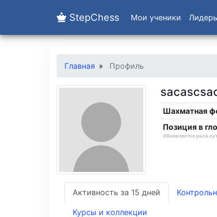
StepChess
Мои ученики
Лидер
Главная
Профиль
sacascsa
Шахматная ф
Позиция в гл
Обновляется раз в су
Активность за 15 дней
Контрольн
Курсы и коллекции