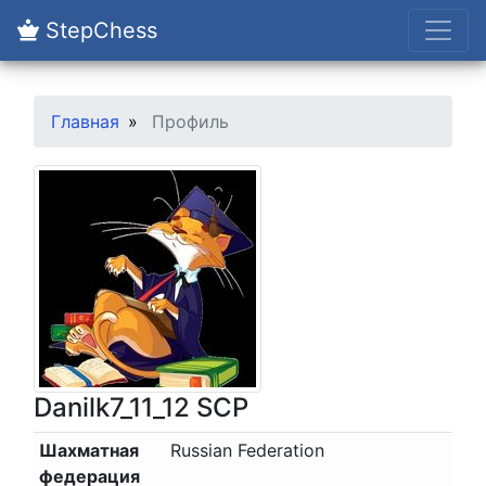
StepChess
Главная
Профиль
Danilk7_11_12 SCP
Шахматная
Russian Federation
федерация