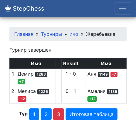
StepChess
Главная
Турниры
ичо
Жеребьевка
Турнир завершен
Имя
Result
Имя
1
Демир
1
-
0
Аня
1283
1149
-7
+
7
2
Мелиса
0
-
1
Амелия
1226
1189
-12
+
12
Тур
1
2
3
Итоговая таблица