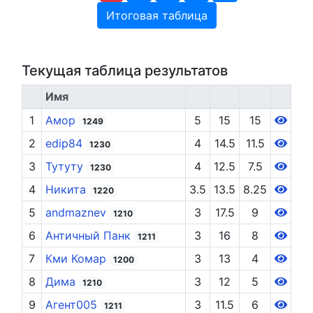
Итоговая таблица
Текущая таблица результатов
Имя
1
Амор
5
15
15
1249
2
edip84
4
14.5
11.5
1230
3
Тутуту
4
12.5
7.5
1230
4
Никита
3.5
13.5
8.25
1220
5
andmaznev
3
17.5
9
1210
6
Античный Панк
3
16
8
1211
7
Кми Комар
3
13
4
1200
8
Дима
3
12
5
1210
9
Агент005
3
11.5
6
1211