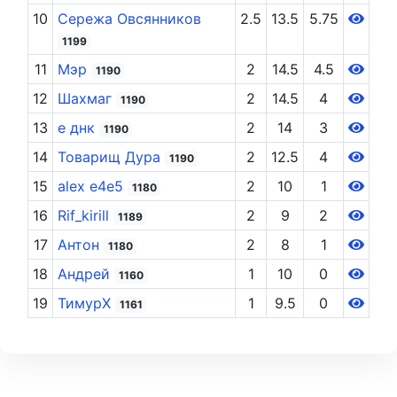
10
Сережа Овсянников
2.5
13.5
5.75
1199
11
Мэр
2
14.5
4.5
1190
12
Шахмаг
2
14.5
4
1190
13
е днк
2
14
3
1190
14
Товарищ Дура
2
12.5
4
1190
15
alex e4e5
2
10
1
1180
16
Rif_kirill
2
9
2
1189
17
Антон
2
8
1
1180
18
Андрей
1
10
0
1160
19
ТимурХ
1
9.5
0
1161