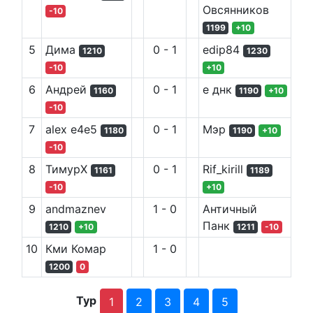
Овсянников
-10
1199
+
10
5
Дима
0
-
1
edip84
1210
1230
-10
+
10
6
Андрей
0
-
1
е днк
1160
1190
+
10
-10
7
alex e4e5
0
-
1
Мэр
1180
1190
+
10
-10
8
ТимурХ
0
-
1
Rif_kirill
1161
1189
-10
+
10
9
andmaznev
1
-
0
Античный
Панк
1210
+
10
1211
-10
10
Кми Комар
1
-
0
1200
0
Тур
1
2
3
4
5