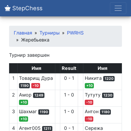
StepChess
Главная
Турниры
PWRHS
Жеребьевка
Турнир завершен
Имя
Result
Имя
1
Товарищ Дура
0
-
1
Никита
1220
1190
-10
+
10
2
Амор
1
-
0
Тутуту
1249
1230
+
10
-10
3
Шахмаг
1
-
0
Антон
1190
1180
+
10
-10
4
Агент005
0
-
1
Сережа
1211