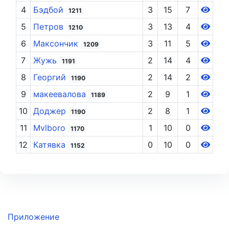
4
Бэдбой
3
15
7
1211
5
Петров
3
13
4
1210
6
Максончик
3
11
5
1209
7
Жужь
2
14
4
1191
8
Георгий
2
14
2
1190
9
макеевалова
2
9
1
1189
10
Доджер
2
8
1
1190
11
Mvlboro
1
10
0
1170
12
Катявка
0
10
0
1152
Приложение