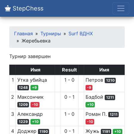
StepChess
Главная
Турниры
Surf ВДНХ
Жеребьевка
Турнир завершен
Имя
Result
Имя
1
Утка убийца
1
-
0
Петров
1210
1248
+
9
-9
2
Максончик
0
-
1
Бэдбой
1211
1209
-10
+
10
3
Александр
1
-
0
Роман П.
1211
1229
+
10
-10
4
Доджер
0
-
1
Жужь
1190
1191
+
10