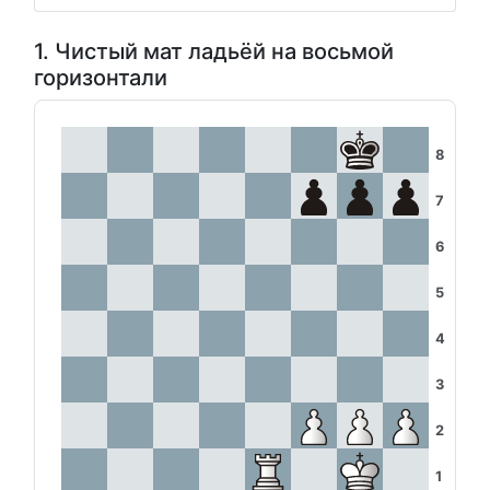
1. Чистый мат ладьёй на восьмой
горизонтали
8
7
6
5
4
3
2
1