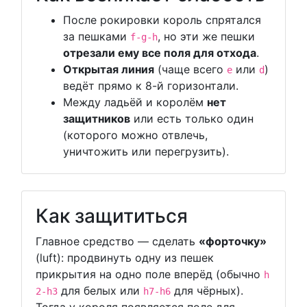
После рокировки король спрятался
за пешками
, но эти же пешки
f-g-h
отрезали ему все поля для отхода
.
Открытая линия
(чаще всего
или
)
e
d
ведёт прямо к 8-й горизонтали.
Между ладьёй и королём
нет
защитников
или есть только один
(которого можно отвлечь,
уничтожить или перегрузить).
Как защититься
Главное средство — сделать
«форточку»
(luft): продвинуть одну из пешек
прикрытия на одно поле вперёд (обычно
h
для белых или
для чёрных).
2-h3
h7-h6