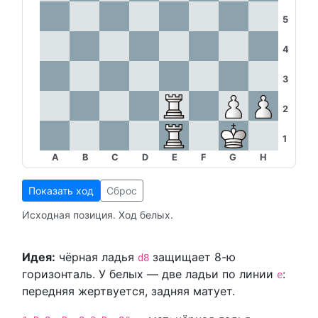
5
4
3
2
1
A
B
C
D
E
F
G
H
Показать ход
Сброс
Исходная позиция. Ход белых.
Идея:
чёрная ладья
защищает 8-ю
d8
горизонталь. У белых — две ладьи по линии
:
e
передняя жертвуется, задняя матует.