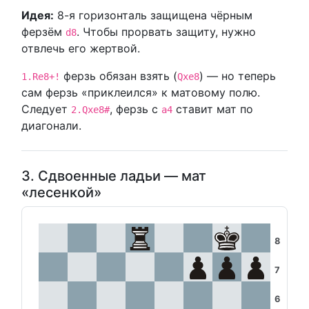
Идея:
8-я горизонталь защищена чёрным
ферзём
. Чтобы прорвать защиту, нужно
d8
отвлечь его жертвой.
ферзь обязан взять (
) — но теперь
1.Re8+!
Qxe8
сам ферзь «приклеился» к матовому полю.
Следует
, ферзь с
ставит мат по
2.Qxe8#
a4
диагонали.
3. Сдвоенные ладьи — мат
«лесенкой»
8
7
6