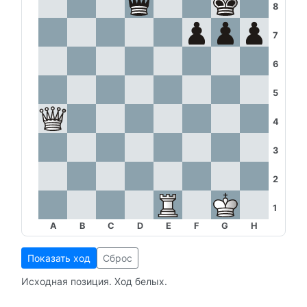
8
7
6
5
4
3
2
1
A
B
C
D
E
F
G
H
Показать ход
Сброс
Исходная позиция. Ход белых.