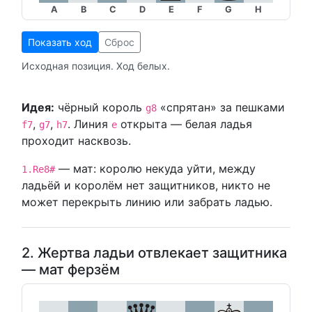
A
B
C
D
E
F
G
H
Показать ход
Сброс
Исходная позиция. Ход белых.
Идея:
чёрный король
«спрятан» за пешками
g8
,
,
. Линия
открыта — белая ладья
f7
g7
h7
e
проходит насквозь.
— мат: королю некуда уйти, между
1.Re8#
ладьёй и королём нет защитников, никто не
может перекрыть линию или забрать ладью.
2. Жертва ладьи отвлекает защитника
— мат ферзём