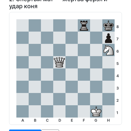
удар коня
8
7
6
5
4
3
2
1
A
B
C
D
E
F
G
H