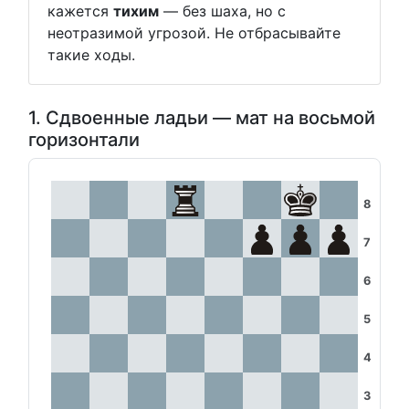
кажется
тихим
— без шаха, но с
неотразимой угрозой. Не отбрасывайте
такие ходы.
1. Сдвоенные ладьи — мат на восьмой
горизонтали
8
7
6
5
4
3