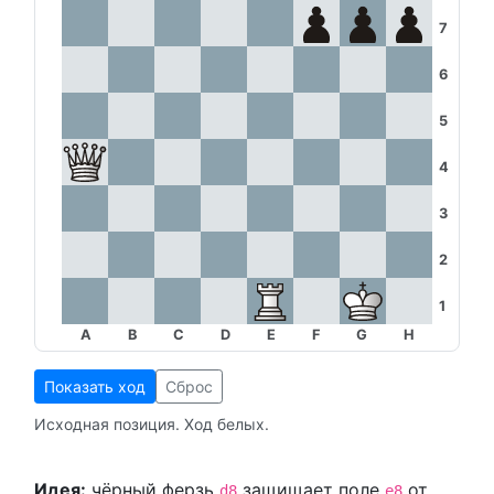
7
6
5
4
3
2
1
A
B
C
D
E
F
G
H
Показать ход
Сброс
Исходная позиция. Ход белых.
Идея:
чёрный ферзь
защищает поле
от
d8
e8