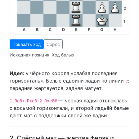
2
1
A
B
C
D
E
F
G
H
Показать ход
Сброс
Исходная позиция. Ход белых.
Идея:
у чёрного короля «слабая последняя
горизонталь». Белые сдвоили ладьи по линии
:
e
передняя жертвуется, задняя матует.
— чёрная ладья отвлеклась
1.Re8+ Rxe8 2.Rxe8#
с восьмой горизонтали, и второй ладьёй белые
дают мат с поддержки своей же ладьи.
2. Спёртый мат — жертва ферзя и