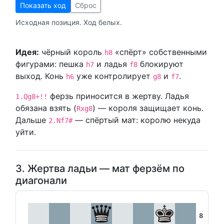
Показать ход
Сброс
Исходная позиция. Ход белых.
Идея:
чёрный король
«спёрт» собственными
h8
фигурами: пешка
и ладья
блокируют
h7
f8
выход. Конь
уже контролирует
и
.
h6
g8
f7
ферзь приносится в жертву. Ладья
1.Qg8+!!
обязана взять (
) — короля защищает конь.
Rxg8
Дальше
— спёртый мат: королю некуда
2.Nf7#
уйти.
3. Жертва ладьи — мат ферзём по
диагонали
8